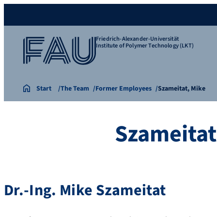
Friedrich-Alexander-Universität
Institute of Polymer Technology (LKT)
Start
The Team
Former Employees
Szameitat, Mike
Szameitat
Dr.-Ing.
Mike
Szameitat