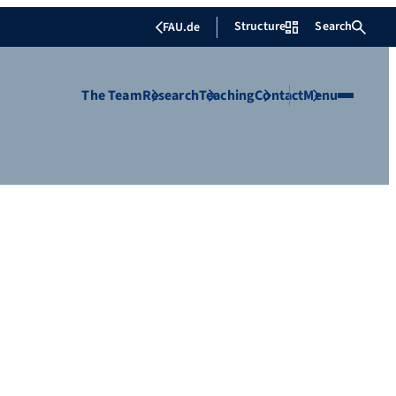
Structure
Search
FAU.de
The Team
Research
Teaching
Contact
Menu