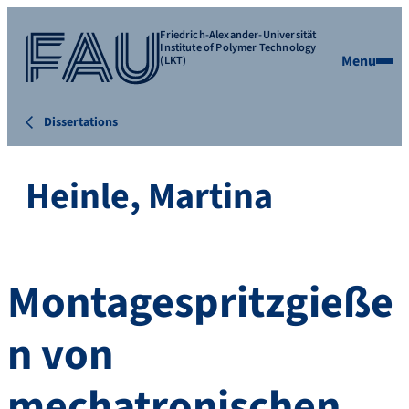
Friedrich-Alexander-Universität
Institute of Polymer Technology
Menu
(LKT)
Dissertations
Heinle, Martina
Montagespritzgieße
n von
mechatronischen