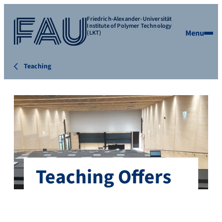
Friedrich-Alexander-Universität
Institute of Polymer Technology
Menu
(LKT)
Teaching
Teaching Offers