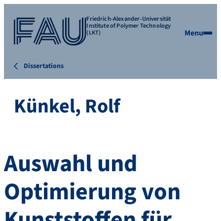
Friedrich-Alexander-Universität
Institute of Polymer Technology
Menu
(LKT)
Dissertations
Künkel, Rolf
Auswahl und
Optimierung von
Kunststoffen für