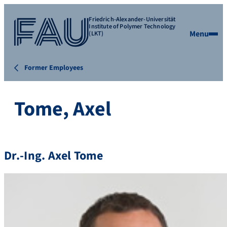
Friedrich-Alexander-Universität
Institute of Polymer Technology
Menu
(LKT)
Former Employees
Tome, Axel
Dr.-Ing.
Axel
Tome