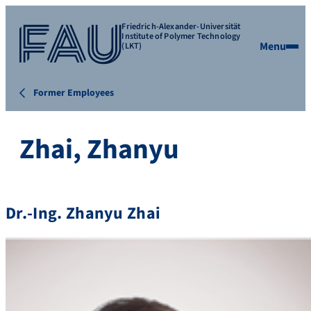
Friedrich-Alexander-Universität
Institute of Polymer Technology
Menu
(LKT)
Former Employees
Zhai, Zhanyu
Dr.-Ing.
Zhanyu Zhai