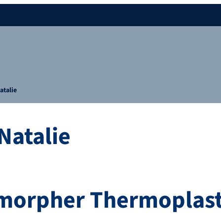
atalie
Natalie
amorpher Thermoplas