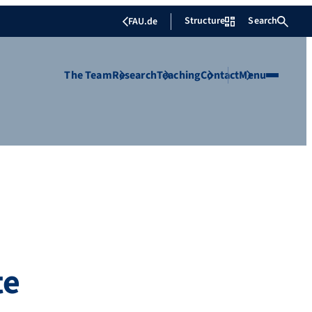
Structure
Search
FAU.de
The Team
Research
Teaching
Contact
Menu
te