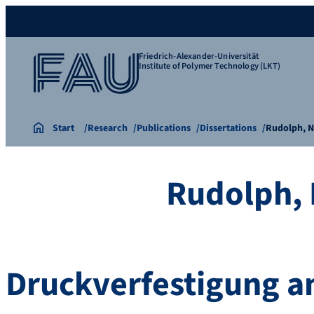
Friedrich-Alexander-Universität
Institute of Polymer Technology (LKT)
Start
Research
Publications
Dissertations
Rudolph, N
Rudolph, 
Druckverfestigung 