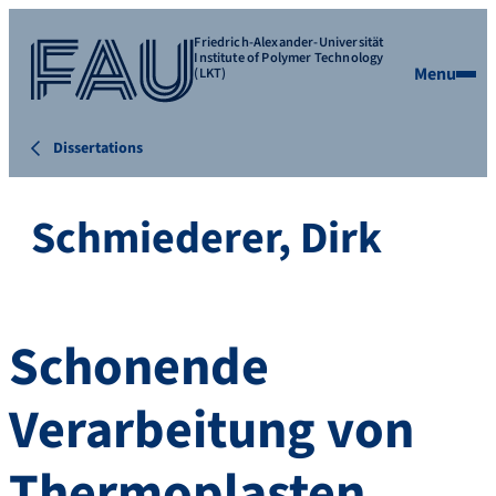
Friedrich-Alexander-Universität
Institute of Polymer Technology
Menu
(LKT)
Dissertations
Schmiederer, Dirk
Schonende
Verarbeitung von
Thermoplasten